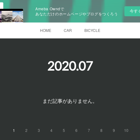
Ameba Owndで
今す
あなただけのホームページやブログをつくろう
HOME
CAR
BICYCLE
2020
.
07
まだ記事がありません。
1
2
3
4
5
6
7
8
9
10