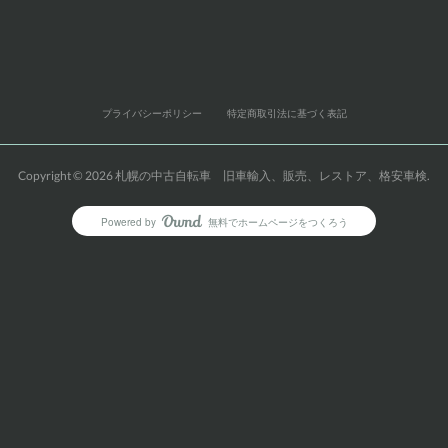
プライバシーポリシー
特定商取引法に基づく表記
Copyright ©
2026
札幌の中古自転車 旧車輸入、販売、レストア、格安車検
.
Powered by
無料でホームページをつくろう
AmebaOwnd